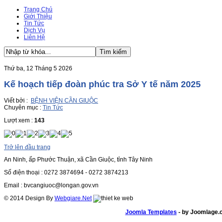
Trang Chủ
Giới Thiệu
Tin Tức
Dịch Vụ
Liên Hệ
Thứ ba, 12 Tháng 5 2026
Kế hoạch tiếp đoàn phúc tra Sở Y tế năm 2025
Viết bởi :
BỆNH VIỆN CẦN GIUỘC
Chuyên mục :
Tin Tức
Lượt xem :
143
Trở lên đầu trang
An Ninh, ấp Phước Thuận, xã Cần Giuộc, tỉnh Tây Ninh
Số điện thoại : 0272 3874694 - 0272 3874213
Email : bvcangiuoc@longan.gov.vn
© 2014 Design By
Webgiare.Net
Joomla Templates
- by Joomlage.